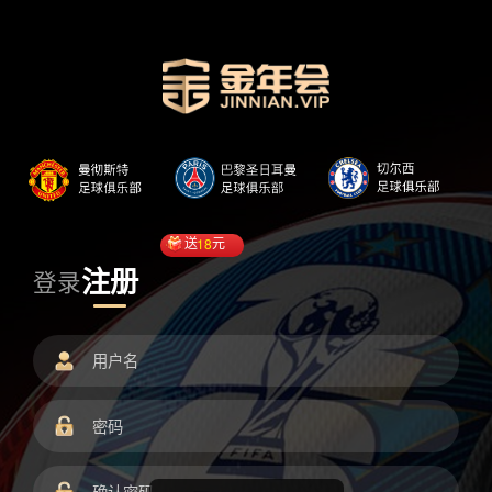
送
18
元
注册
登录